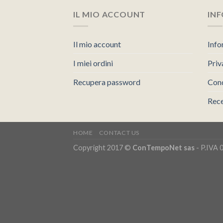
IL MIO ACCOUNT
IN
Il mio account
Info
I miei ordini
Priv
Recupera password
Cond
Rece
HOME
CONTACT US
Copyright 2017 ©
ConTempoNet sas
- P.IVA 