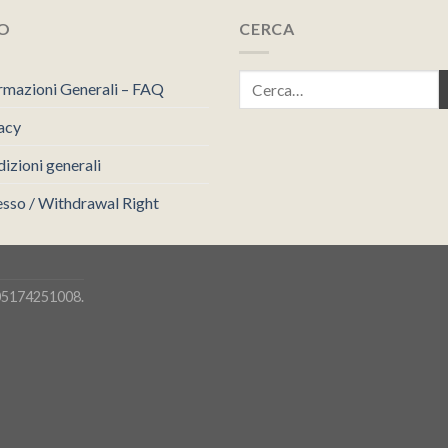
FO
CERCA
rmazioni Generali – FAQ
acy
izioni generali
sso / Withdrawal Right
05174251008.