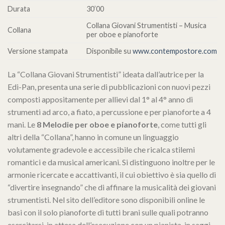
Durata
30’00
Collana Giovani Strumentisti – Musica
Collana
per oboe e pianoforte
Versione stampata
Disponibile su
www.contempostore.com
La “Collana Giovani Strumentisti” ideata dall’autrice per la
Edi-Pan, presenta una serie di pubblicazioni con nuovi pezzi
composti appositamente per allievi dal 1° al 4° anno di
strumenti ad arco, a fiato, a percussione e per pianoforte a 4
mani. Le
8 Melodie per oboe e pianoforte
, come tutti gli
altri della “Collana”, hanno in comune un linguaggio
volutamente gradevole e accessibile che ricalca stilemi
romantici e da musical americani. Si distinguono inoltre per le
armonie ricercate e accattivanti, il cui obiettivo è sia quello di
“divertire insegnando” che di affinare la musicalità dei giovani
strumentisti. Nel sito dell’editore sono disponibili online le
basi con il solo pianoforte di tutti brani sulle quali potranno
esercitarsi, in attesa dell’esecuzione con un pianista, in saggi