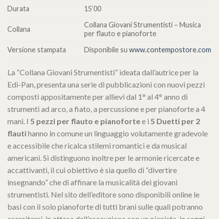
Durata
15’00
Collana Giovani Strumentisti – Musica
Collana
per flauto e pianoforte
Versione stampata
Disponibile su
www.contempostore.com
La “Collana Giovani Strumentisti” ideata dall’autrice per la
Edi-Pan, presenta una serie di pubblicazioni con nuovi pezzi
composti appositamente per allievi dal 1° al 4° anno di
strumenti ad arco, a fiato, a percussione e per pianoforte a 4
mani. I
5 pezzi per flauto e pianoforte
e i
5 Duetti per 2
flauti
hanno in comune un linguaggio volutamente gradevole
e accessibile che ricalca stilemi romantici e da musical
americani. Si distinguono inoltre per le armonie ricercate e
accattivanti, il cui obiettivo è sia quello di “divertire
insegnando” che di affinare la musicalità dei giovani
strumentisti. Nel sito dell’editore sono disponibili online le
basi con il solo pianoforte di tutti brani sulle quali potranno
esercitarsi, in attesa dell’esecuzione con un pianista, in saggi