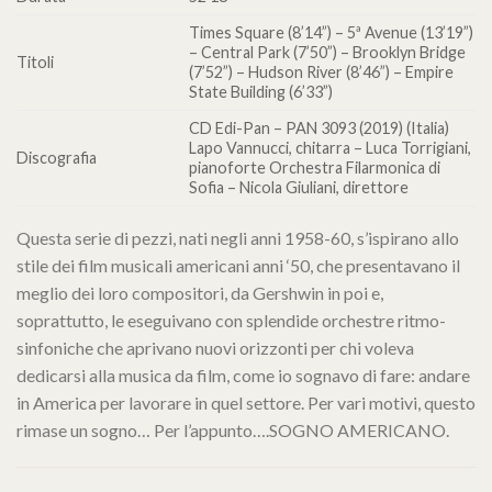
Times Square (8’14”) – 5ª Avenue (13’19”)
– Central Park (7’50”) – Brooklyn Bridge
Titoli
(7’52”) – Hudson River (8’46”) – Empire
State Building (6’33”)
CD Edi-Pan – PAN 3093 (2019) (Italia)
Lapo Vannucci, chitarra – Luca Torrigiani,
Discografia
pianoforte Orchestra Filarmonica di
Sofia – Nicola Giuliani, direttore
Questa serie di pezzi, nati negli anni 1958-60, s’ispirano allo
stile dei film musicali americani anni ‘50, che presentavano il
meglio dei loro compositori, da Gershwin in poi e,
soprattutto, le eseguivano con splendide orchestre ritmo-
sinfoniche che aprivano nuovi orizzonti per chi voleva
dedicarsi alla musica da film, come io sognavo di fare: andare
in America per lavorare in quel settore. Per vari motivi, questo
rimase un sogno… Per l’appunto….SOGNO AMERICANO.