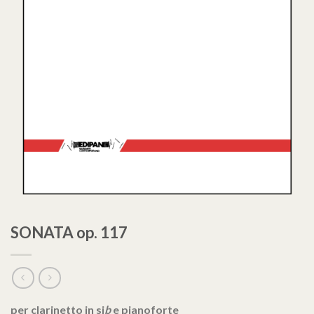
SONATA op. 117
per clarinetto in si
b
e pianoforte