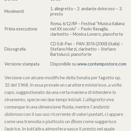
1. allegretto – 2. andante doloroso – 3.
Movimenti
presto
Roma, 6/12/89 – Festival “Musica italiana
Prima esecuzione
nel XX secolo” – Paolo Ravaglia,
clarinetto – Monica Lonero, pianoforte
CD Edi-Pan – PAN 3076 (2000) (Italia) –
Discografia
Stefano Marzi, clarinetto – Stefano
Bartolucci, pianoforte
Versione stampata
Disponibile su
www.contempostore.com
Versione con alcune modifiche della Sonata per fagotto op.
32 del 1968. In essa prevale un carattere misterioso, a volte
cupo, suggestionato da una certa maniera di intendere lo
strumento, specie nei due tempi iniziali. L’
allegretto
vive
comunque in una dimensione fluida, mentre l’
andante
doloroso
con il suo uso ricorrente di valori puntati, ci appare
come una trenodia o piuttosto un
Blues
come suggerisce
l’autrice. In tutt’altra atmosfera nasce il
presto
, nel quale